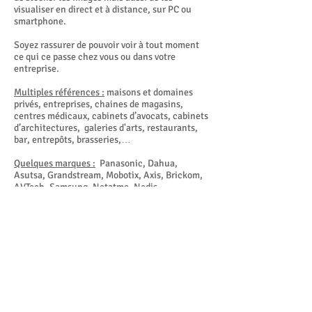
visualiser en direct et à distance, sur PC ou
smartphone.
Soyez rassurer de pouvoir voir à tout moment
ce qui ce passe chez vous ou dans votre
entreprise.
Multiples références :
maisons et domaines
privés, entreprises, chaines de magasins,
centres médicaux, cabinets d’avocats, cabinets
d’architectures, galeries d'arts, restaurants,
bar, entrepôts, brasseries,…
Quelques marques :
Panasonic, Dahua,
Asutsa, Grandstream, Mobotix, Axis, Brickom,
AVTech, Samsung, Netatmo, Nedis,...
© 2024 Made by
Vakarme srl
.
Easy Technology
,
le spécialiste Audio-Video / Home Cinema / Telecom /
Surveillance / Wifi & Starlink en Brabant Wallon &
Bruxelles